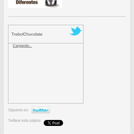
TrebolChocolate
Cargando...
Sígueme en:
Twittear esta página